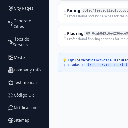
City Pages
Rofing
69f0c4f0850c110af5bcb5
Generate
Cities
Flooring
69f0cab8d316e4236ece9
Tipos de
Servicio
Media
💡 Tip:
Los servicios activos se usan au
generadas (ej:
tree-service-charlot
Company Info
Testimonials
Código QR
Notificaciones
Sitemap