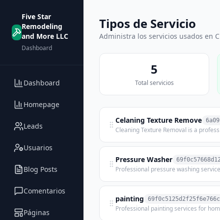
Five Star
Tipos de Servicio
Remodeling
and More LLC
Administra los servicios usados en 
Dashboard
5
Dashboard
Total servicios
Homepage
Celaning Texture Remove
6a09
Leads
Usuarios
Pressure Washer
69f0c57668d1
Blog Posts
Comentarios
painting
69f0c5125d2f25f6e766c
Páginas