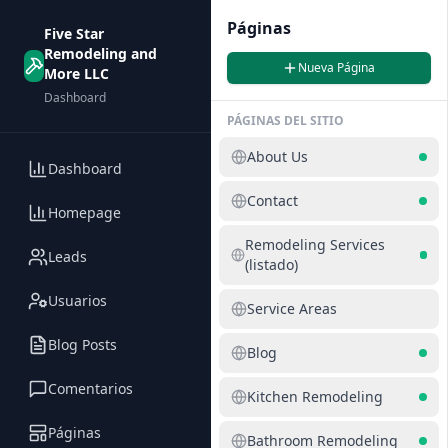
Páginas
Five Star
Remodeling and
Nueva Página
More LLC
Dashboard
PÁGINAS DEL SITIO
About Us
Dashboard
Contact
Homepage
Remodeling Services
Leads
(listado)
Usuarios
Service Areas
Blog Posts
Blog
Comentarios
Kitchen Remodeling
Páginas
Bathroom Remodeling